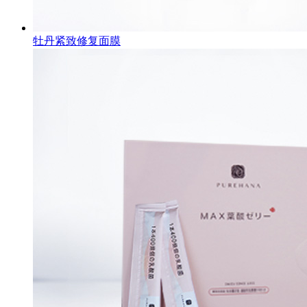
牡丹紧致修复面膜