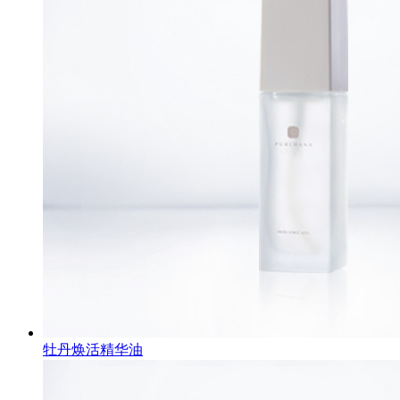
牡丹焕活精华油