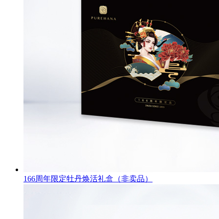
166周年限定牡丹焕活礼盒（非卖品）