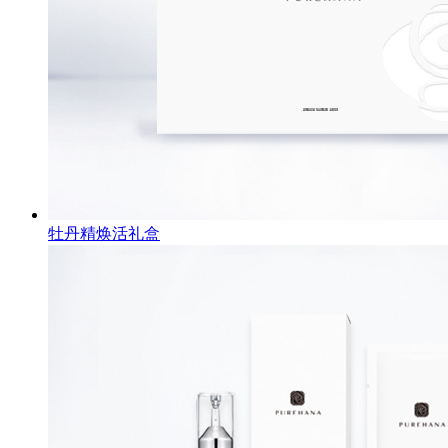
牡丹精焕活礼盒