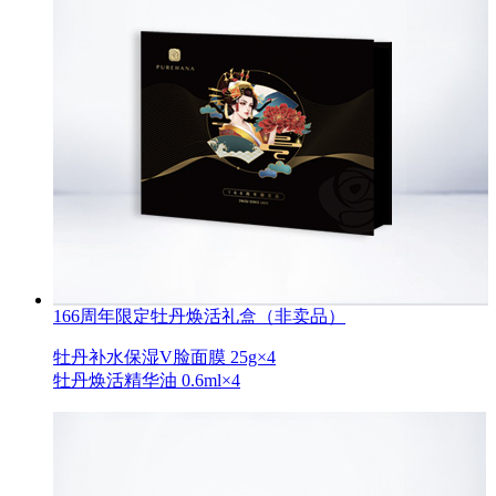
166周年限定牡丹焕活礼盒（非卖品）
牡丹补水保湿V脸面膜 25g×4
牡丹焕活精华油 0.6ml×4