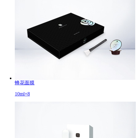
蜂花面膜
10ml×8