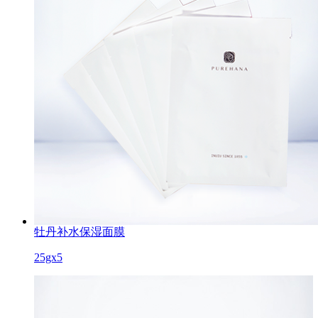
牡丹补水保湿面膜
25gx5