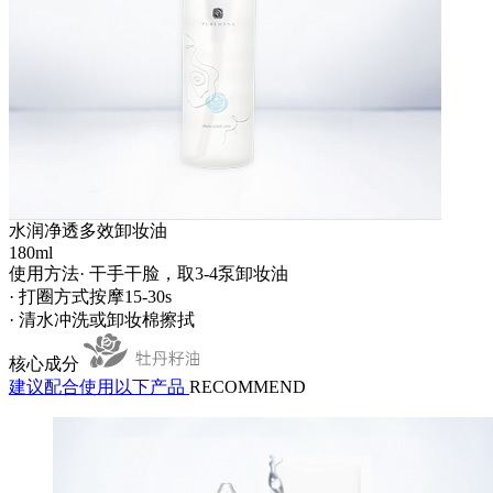
水润净透多效卸妆油
180ml
使用方法
· 干手干脸，取3-4泵卸妆油
· 打圈方式按摩15-30s
· 清水冲洗或卸妆棉擦拭
核心成分
建议配合使用以下产品
RECOMMEND