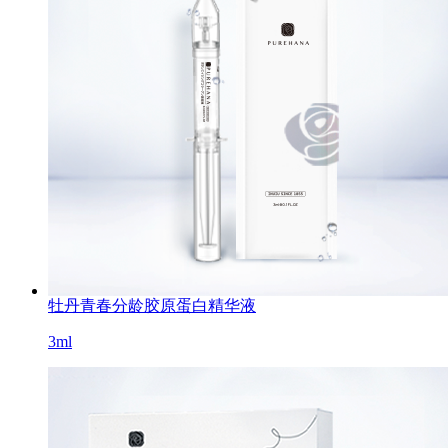
牡丹青春分龄胶原蛋白精华液
3ml