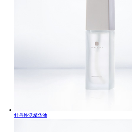
牡丹焕活精华油