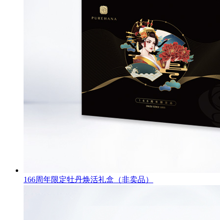
166周年限定牡丹焕活礼盒（非卖品）