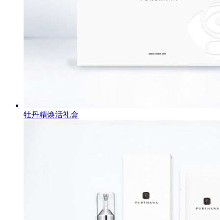
牡丹精焕活礼盒