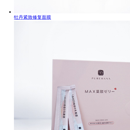
牡丹紧致修复面膜