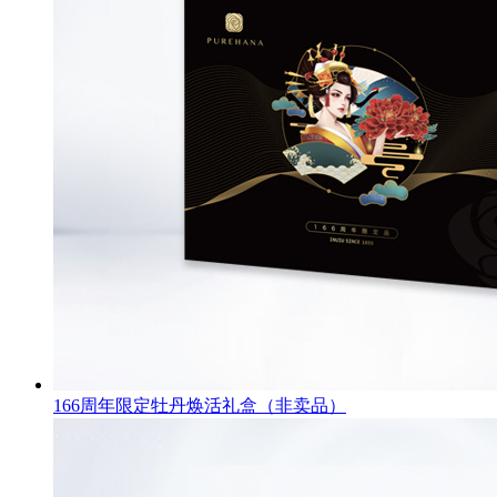
166周年限定牡丹焕活礼盒（非卖品）