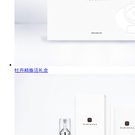
牡丹精焕活礼盒