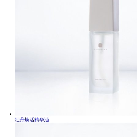
牡丹焕活精华油