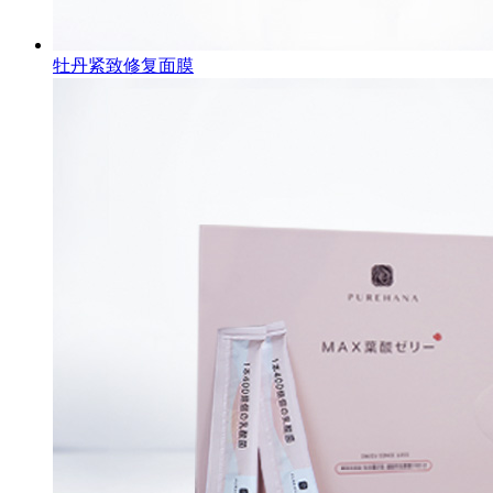
牡丹紧致修复面膜