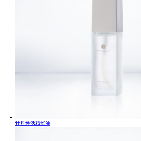
牡丹焕活精华油