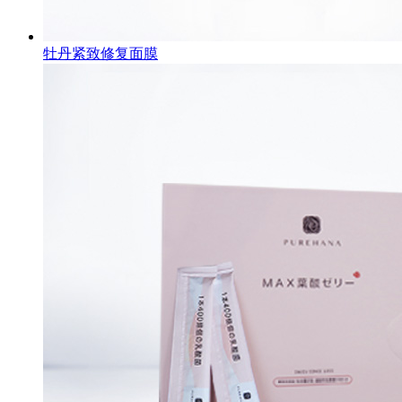
牡丹紧致修复面膜