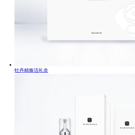
牡丹精焕活礼盒