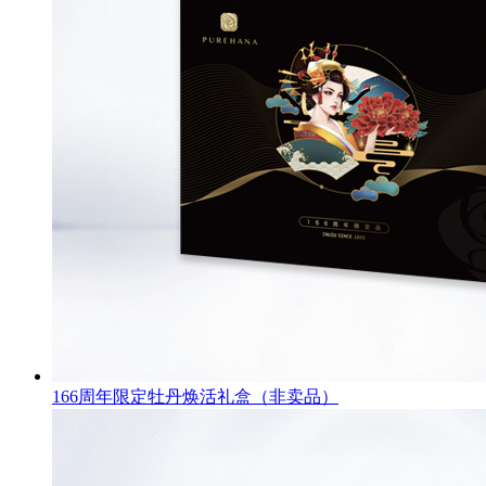
166周年限定牡丹焕活礼盒（非卖品）